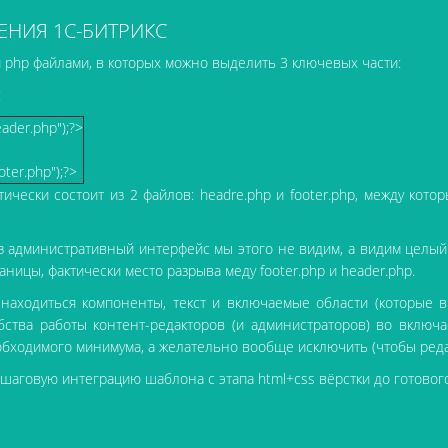
ЕНИЯ 1С-БИТРИКС
 php файлами, в которых можно выделить 3 ключевых части:
:
ader.php");?>
ter.php");?>
тически состоит из 2 файлов: headre.php и footer.php, между кото
 административный интерфейс мы этого не видим, а видим целый 
ницы, фактически место разрыва меду footer.php и header.php.
 находиться компоненты, текст и включаемые области (которые в 
обства работы контент-редакторов (и администраторов) во включ
еобходимого минимума, а желательно вообще исключить (чтобы реда
ошаговую интеграцию шаблона с этапа html+css вёрстки до готово