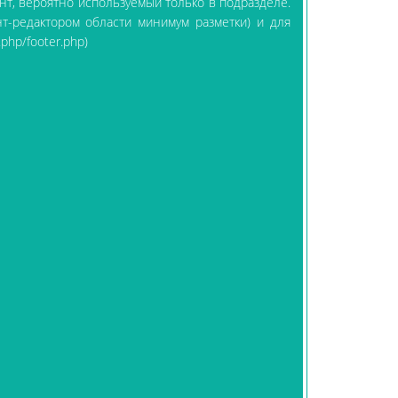
тент, вероятно используемый только в подразделе.
нт-редактором области минимум разметки) и для
hp/footer.php)