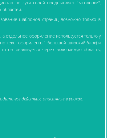
онал по сути своей представляет "заголовки",
 областей.
ьзование шаблонов страниц возможно только в
, а отдельное оформление используется только у
чно текст оформлен в 1 большой широкий блок) и
, то он реализуется через включаемую область,
дить все действия, описанные в уроках.