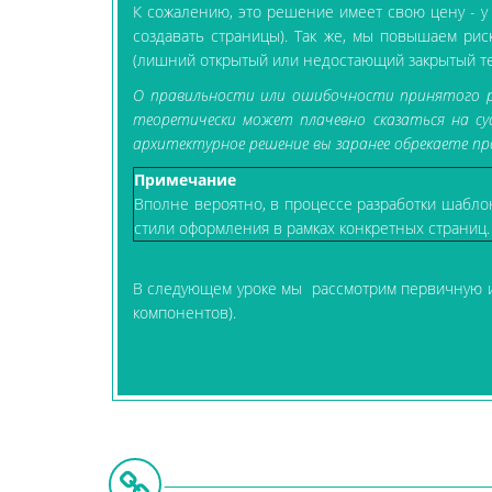
К сожалению, это решение имеет свою цену - у 
создавать страницы). Так же, мы повышаем ри
(лишний открытый или недостающий закрытый тег
О правильности или ошибочности принятого реш
теоретически может плачевно сказаться на суд
архитектурное решение вы заранее обрекаете пр
Примечание
Вполне вероятно, в процессе разработки шабло
стили оформления в рамках конкретных страниц.
В следующем уроке мы рассмотрим первичную инт
компонентов).