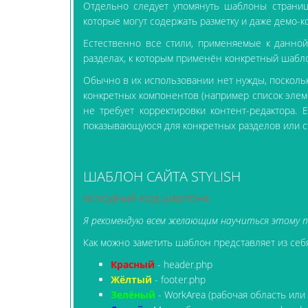
Отдельно следует упомянуть шаблоны страниц 
которые могут содержать разметку и даже демо-
Естественно все стили, применяемые к данно
разделах, к которым применён конкретный шабло
Обычно в их использовании нет нужды, поскольк
конкретных компонентов (например список элеме
не требует корректировки контент-редактора. 
показывающуюся для конкретных разделов или с
ШАБЛОН САЙТА STYLISH
ИСХОДНЫЙ КОД ШАБЛОНА
Я рекомендую всем желающим научиться этому пр
Как можно заметить шаблон представляет из себя
Красный
- header.php
Жёлтый
- footer.php
Зелёный
- WorkArea (рабочая область или