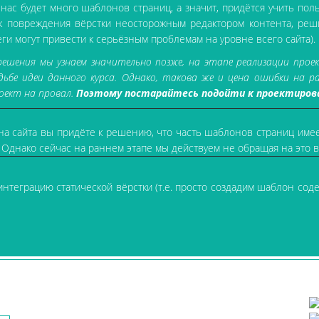
нас будет много шаблонов страниц, а значит, придётся учить пол
ск повреждения вёрстки неосторожным редактором контента, реш
и могут привести к серьёзным проблемам на уровне всего сайта).
ения мы узнаем значительно позже, на этапе реализации проект
ьбе идеи данного курса. Однако, такова же и цена ошибки на р
оект на провал.
Поэтому постарайтесь подойти к проектиров
на сайта вы придёте к решению, что часть шаблонов страниц име
 Однако сейчас на раннем этапе мы действуем не обращая на это 
еграцию статической вёрстки (т.е. просто создадим шаблон соде