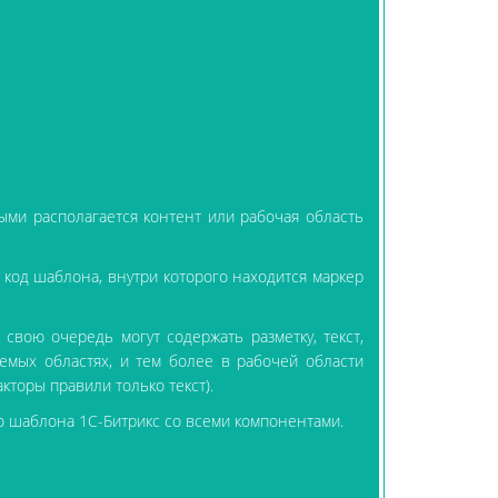
рыми располагается контент или рабочая область
код шаблона, внутри которого находится маркер
свою очередь могут содержать разметку, текст,
аемых областях, и тем более в рабочей области
кторы правили только текст).
го шаблона 1С-Битрикс со всеми компонентами.