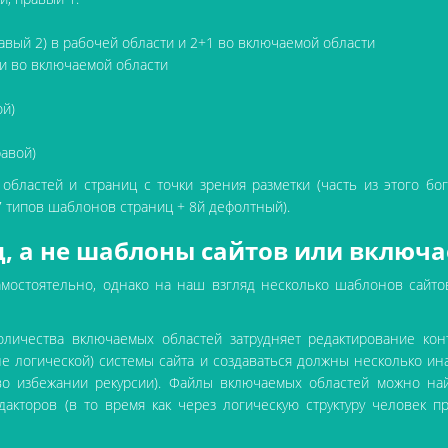
равый 2) в рабочей области и 2+1 во включаемой области
ки во включаемой области
ой)
равой)
ластей и страниц с точки зрения разметки (часть из этого бог
7 типов шаблонов страниц + 8й дефолтный).
, а не шаблоны сайтов или включа
мостоятельно, однако на наш взгляд несколько шаблонов сайтов
оличества включаемых областей затрудняет редактирование кон
 не логической) системы сайта и создаваться должны несколько и
во избежании рекурсии). Файлы включаемых областей можно на
акторов (в то время как через логическую структуру человек п