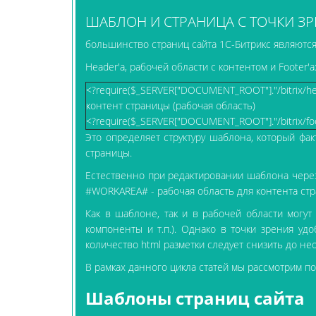
ШАБЛОН И СТРАНИЦА С ТОЧКИ ЗР
большинство страниц сайта 1С-Битрикс являются
Header'а, рабочей области с контентом и Footer'а
<?require($_SERVER["DOCUMENT_ROOT"]."/bitrix/he
контент страницы (рабочая область)
<?require($_SERVER["DOCUMENT_ROOT"]."/bitrix/foo
Это определяет структуру шаблона, который фак
страницы.
Естественно при редактировании шаблона через
#WORKAREA# - рабочая область для контента стра
Как в шаблоне, так и в рабочей области могут
компоненты и т.п.). Однако в точки зрения уд
количество html разметки следует снизить до н
В рамках данного цикла статей мы рассмотрим п
Шаблоны страниц сайта