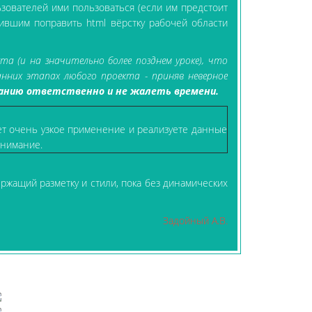
ьзователей ими пользоваться (если им предстоит
ившим поправить html вёрстку рабочей области
а (и на значительно более позднем уроке), что
анних этапах любого проекта - приняв неверное
анию ответственно и не жалеть времени.
ет очень узкое применение и реализуете данные
внимание.
ржащий разметку и стили, пока без динамических
Задойный А.В.