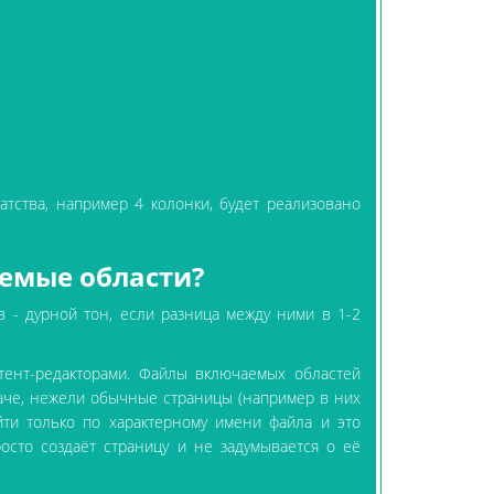
атства, например 4 колонки, будет реализовано
емые области?
 - дурной тон, если разница между ними в 1-2
тент-редакторами. Файлы включаемых областей
наче, нежели обычные страницы (например в них
йти только по характерному имени файла и это
росто создаёт страницу и не задумывается о её