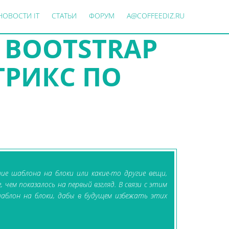
НОВОСТИ IT
СТАТЬИ
ФОРУМ
A@COFFEEDIZ.RU
 BOOTSTRAP
ТРИКС ПО
ие шаблона на блоки или какие-то другие вещи,
чем показалось на первый взгляд. В связи с этим
шаблон на блоки, дабы в будущем избежать этих