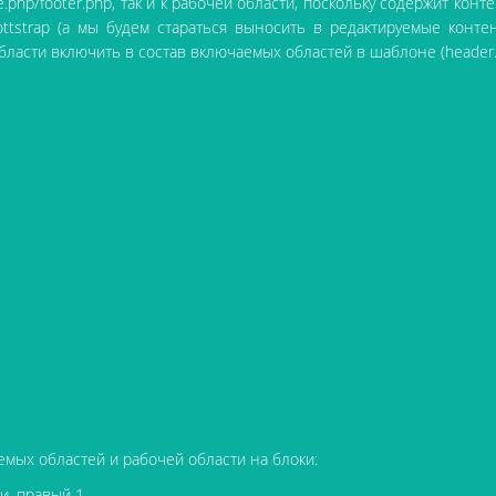
.php/footer.php, так и к рабочей области, поскольку содержит кон
ttstrap (а мы будем стараться выносить в редактируемые конте
ласти включить в состав включаемых областей в шаблоне (header.p
мых областей и рабочей области на блоки:
и, правый 1.