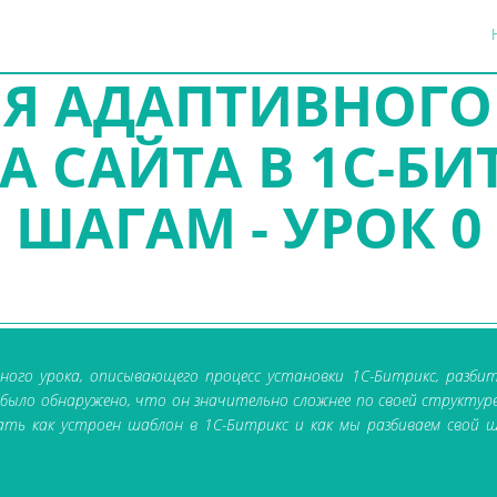
Я АДАПТИВНОГО
 САЙТА В 1С-БИ
ШАГАМ - УРОК 0
ного урока, описывающего процесс установки 1С-Битрикс, разбит
ыло обнаружено, что он значительно сложнее по своей структуре, 
ать как устроен шаблон в 1С-Битрикс и как мы разбиваем свой 