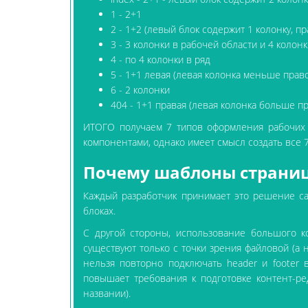
1 - 2+1
2 - 1+2 (левый блок содержит 1 колонку, п
3 - 3 колонки в рабочей области и 4 колон
4 - по 4 колонки в ряд
5 - 1+1 левая (левая колонка меньше прав
6 - 2 колонки
404 - 1+1 правая (левая колонка больше п
ИТОГО получаем 7 типов оформления рабочих об
компонентами, однако имеет смысл создать все 
Почему шаблоны страниц
Каждый разработчик принимает это решение са
блоках.
С другой стороны, использование большого к
существуют только с точки зрения файловой (а
нельзя повторно подключать header и footer 
повышает требования к подготовке контент-ред
названии).