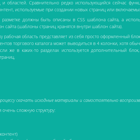
и областей. Сравнительно редко использующийся сейчас функци
контент, используемые при создании новых страниц или включаемых
й разметке должны быть описаны в CSS шаблона сайта, а испол
н сайта (шаблоны страниц хранятся внутри шаблон сайта).
у рабочая область представляет из себя просто оформленный блок
нтов торгового каталога может выводиться в 4 колонки, хотя обы
Если же в каких-то разделах используется дополнительный блок
траниц.
оцессу скачать исходные материалы и самостоятельно воспроизво
 очень сложную структуру:
 контент)