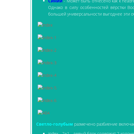
Синий
- Может быть отнесено как к headre
Однако в силу особенностей вёрстки Boo
большей универсальности выгоднее эти об
Светло-голубым
размечено разбиение включае
index - 2+1 - левый блок содержит 2 колонк