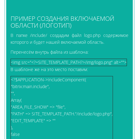
ПРИМЕР СОЗДАНИЯ ВКЛЮЧАЕМОЙ
ОБЛАСТИ (ЛОГОТИП)
В папке /include/ создадим файл logo.php содержимое
которого и будет нашей включаемой область.
Перенесём внутрь файла из шаблона:
<img src="<?=SITE_TEMPLATE_PATH?>/img/logo.png" alt="">
В шаблоне же на это место поставим:
<?$APPLICATION->IncludeComponent(
"bitrix:main.include",
"",
Array(
"AREA_FILE_SHOW" => "file",
"PATH" => SITE_TEMPLATE_PATH."/include/logo.php",
"EDIT_TEMPLATE" => ""
),
false