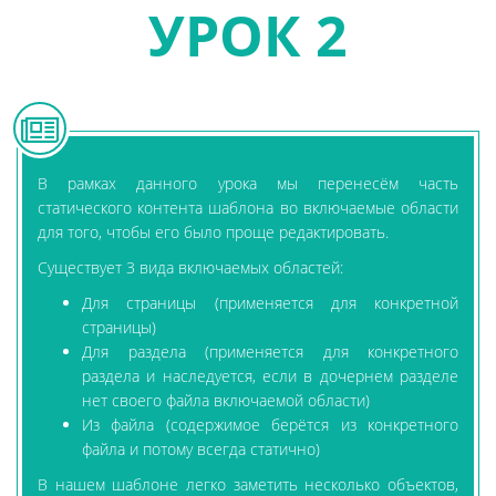
УРОК 2
В рамках данного урока мы перенесём часть
статического контента шаблона во включаемые области
для того, чтобы его было проще редактировать.
Существует 3 вида включаемых областей:
Для страницы (применяется для конкретной
страницы)
Для раздела (применяется для конкретного
раздела и наследуется, если в дочернем разделе
нет своего файла включаемой области)
Из файла (содержимое берётся из конкретного
файла и потому всегда статично)
В нашем шаблоне легко заметить несколько объектов,