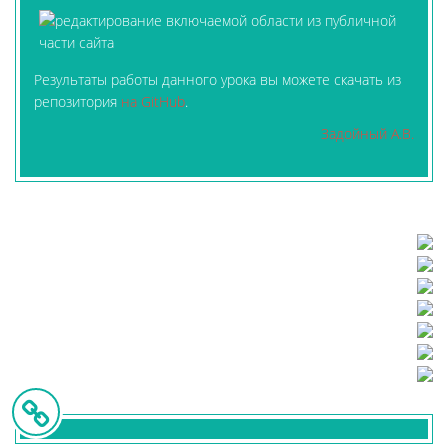
Результаты работы данного урока вы можете скачать из
репозитория
на GitHub
.
Задойный А.В.