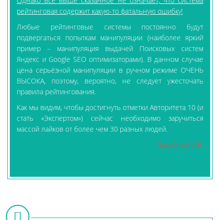
Однако всё выше сказанное не означает, что система
рейтинговая содержит какую-то фатальную ошибку!
Любые рейтинговые системы постоянно будут
подвергаться попыткам манипуляции (наиболее яркий
пример – манипуляция выдачей Поисковых систем
Яндекс и Google SEO оптимизаторами). В данном случае
цена серьёзной манипуляции в ручном режиме ОЧЕНЬ
ВЫСОКА, поэтому, вероятно, не следует ужесточать
правила рейтингования.
Как мы видим, чтобы достигнуть отметки Авторитета 10 (и
стать «Экспертом») сейчас необходимо заручиться
массой лайков от более чем 30 разных людей.
Задойный А.В.