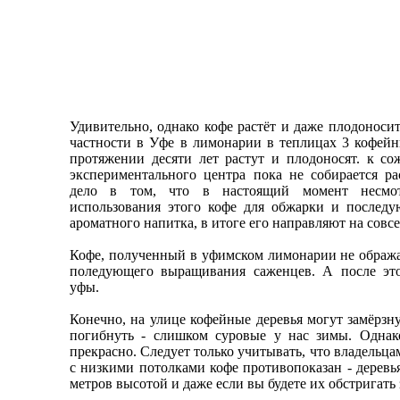
Удивительно, однако кофе растёт и даже плодоноси
частности в Уфе в лимонарии в теплицах 3 кофейн
протяжении десяти лет растут и плодоносят. к со
экспериментального центра пока не собирается ра
дело в том, что в настоящий момент несмот
использования этого кофе для обжарки и послед
ароматного напитка, в итоге его направляют на совс
Кофе, полученный в уфимском лимонарии не обража
поледующего выращивания саженцев. А после эт
уфы.
Конечно, на улице кофейные деревья могут замёрзн
погибнуть - слишком суровые у нас зимы. Однак
прекрасно. Следует только учитывать, что владельц
с низкими потолками кофе противопоказан - деревь
метров высотой и даже если вы будете их обстригать 