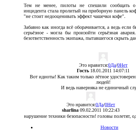
Тем не менее, пилоты не спешили сообщать о
инцидента стала пролитый на приборную панель коф
"не стоит недооценивать эффект чашечки кофе".
Забавно как иногда всё оборачивается, а ведь если 
серьёзное - могла бы произойти серьёзная авария
безответственность экипажа, пытавшегося скрыть да
Это нравится:
0
Да
/
0
Нет
Гость
18.01.2011 14:07:11
Вот идиоты! Как таким только лётное удостовере
людей!
И ведь наверняка не единичный сл
Это нравится:
0
Да
/
0
Нет
sharlina
09.02.2011 10:22:43
нарушение техники безопасности! головы полетят, о
Новости