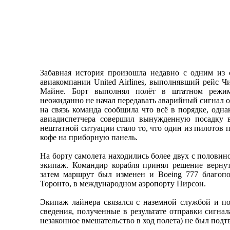
Забавная история произошла недавно с одним из 
авиакомпании United Airlines, выполнявший рейс Ч
Майне. Борт выполнял полёт в штатном режи
неожиданно не начал передавать аварийный сигнал о
на связь команда сообщила что всё в порядке, одна
авиадиспетчера совершил вынужденную посадку 
нештатной ситуации стало то, что один из пилотов 
кофе на приборную панель.
На борту самолета находились более двух с половин
экипаж. Командир корабля принял решение вернут
затем маршрут был изменен и Boeing 777 благоп
Торонто, в международном аэропорту Пирсон.
Экипаж лайнера связался с наземной службой и п
сведения, полученные в результате отправки сигнал
незаконное вмешательство в ход полета) не был под