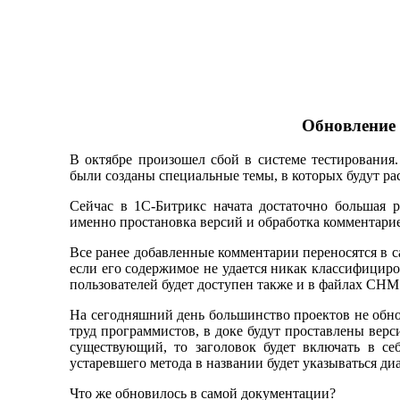
Обновление 
В октябре произошел сбой в системе тестирования
были созданы специальные темы, в которых будут ра
Сейчас в 1С-Битрикс начата достаточно большая р
именно простановка версий и обработка комментарие
Все ранее добавленные комментарии переносятся в са
если его содержимое не удается никак классифициро
пользователей будет доступен также и в файлах CHM
На сегодняшний день большинство проектов не обнов
труд программистов, в доке будут проставлены верси
существующий, то заголовок будет включать в се
устаревшего метода в названии будет указываться ди
Что же обновилось в самой документации?