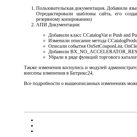
Пользовательская документация. Добавили язы
Отредактировали шаблоны сайта, его созда
резервному копированию)
АПИ Документация:
Добавили класс CCatalogVat и Push and P
Изменили описание метода CCatalogProduc
Описали события OnSetCouponList, OnClea
Добавили BX_NO_ACCELERATOR_RESET, 
Убрали в ряде функций торгового катал
Также изменения коснулись и модулей администратор
внесены изменения в Битрикс24.
Все подробности о вышеописанных изменениях можно