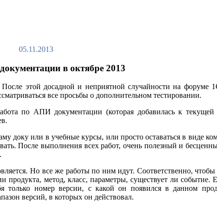
05.11.2013
документации в октябре 2013
. После этой досадной и неприятной случайности на форуме 1
ссматриваться все просьбы о дополнительном тестировании.
абота по АПИ документации (которая добавилась к текущей р
в.
му доку или в учебные курсы, или просто оставаться в виде ко
вать. После выполнения всех работ, очень полезный и бесценн
.
ляется. Но все же работы по ним идут. Соответственно, чтобы
и продукта, метод, класс, параметры, существует ли событие. 
бя только номер версии, с какой он появился в данном прод
апазон версий, в которых он действовал.