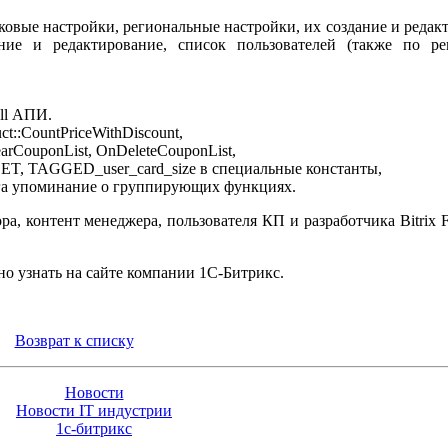
ковые настройки, региональные настройки, их создание и редак
ние и редактирование, список пользователей (также по ре
ull АПИ.
t::CountPriceWithDiscount,
rCouponList, OnDeleteCouponList,
TAGGED_user_card_size в специальные константы,
ога упоминание о группирующих функциях.
а, контент менеджера, пользователя КП и разработчика Bitrix 
 узнать на сайте компании 1С-Битрикс.
Возврат к списку
Новости
Новости IT индустрии
1с-битрикс