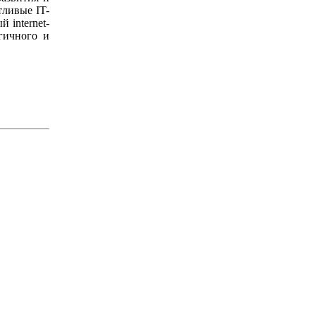
тливые IT-
 internet-
гичного и