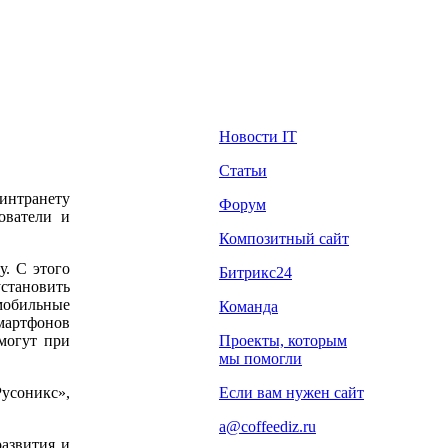
Новости IT
Статьи
интранету
Форум
ователи и
Композитный сайт
у. С этого
Битрикс24
становить
мобильные
Команда
смартфонов
Проекты, которым
могут при
мы помогли
Если вам нужен сайт
усоникс»,
a@coffeediz.ru
азвития и