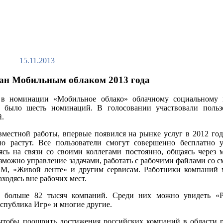
15.11.2013
ан Мобильным облаком 2013 года
в номинации «Мобильное облако» облачному социальному 
 было шесть номинаций. В голосовании участвовали польз
й.
местной работы, впервые появился на рынке услуг в 2012 год
о растут. Все пользователи смогут совершенно бесплатно у
сь на связи со своими коллегами постоянно, общаясь через 
можно управление задачами, работать с рабочими файлами со 
RM, «Живой ленте» и другим сервисам. Работники компаний 
ходясь вне рабочих мест.
о больше 82 тысяч компаний. Среди них можно увидеть «Р
спублика Игр» и многие другие.
чтобы поощрить достижения российских компаний в области р