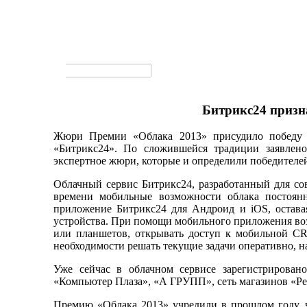
Битрикс24 призн
Жюри Премии «Облака 2013» присудило победу 
«Битрикс24». По сложившейся традиции заявлено
экспертное жюри, которые и определили победителе
Облачный сервис Битрикс24, разработанный для сов
времени мобильные возможности облака постоянн
приложение Битрикс24 для Андроид и iOS, оставая
устройства. При помощи мобильного приложения воз
или планшетов, открывать доступ к мобильной C
необходимости решать текущие задачи оперативно, на
Уже сейчас в облачном сервисе зарегистрирован
«Компьютер Плаза», «А ГРУПП», сеть магазинов «Ре
Премию «Облака 2013» учредили в прошлом году, 