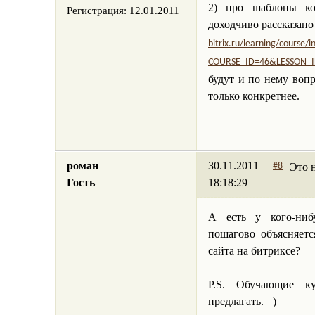
2) про шаблоны ко
Регистрация:
12.01.2011
доходчиво рассказано
bitrix.ru/learning/course/
COURSE_ID=46&LESSON_I
будут и по нему воп
только конкретнее.
роман
30.11.2011
Это 
#8
Гость
18:18:29
А есть у кого-нибу
пошагово объясняетс
сайта на битриксе?
P.S. Обучающие к
предлагать. =)