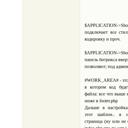
$APPLICATION->
подключает все стил
кодировку и проч.
$APPLICATION->Show
панель битрикса вверх
позволяют; под адми
#WORK_AREA# - это 
в котором код буде
файла: все что выше в
ниже в footer.php
Дальше в настройка
этот шаблон.. в и
страница (ну или не 