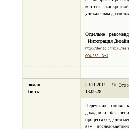
контент конкретн
уникальным дизайном
Отдельно рекомен
"Интеграция Дизайн
http://dev.1c-bitrix.ru/lea
COURSE_ID=4
роман
29.11.2011
Это 
#6
Гость
13:09:28
Перечитал заново к
доходчиво объясне
процесса создания м
вам последоваетль