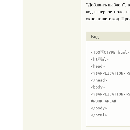
"Добавить шаблон", 
код в первое поле, 
окне пишете код. Про
Код
<!DOCTYPE html>

<html>

<head>

<?$APPLICATION->S
</head>

<body>

<?$APPLICATION->S
#WORK_AREA#

</body>
