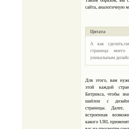
Таким образом, вы с
сайта, аналогичную м
Цитата
А как сделать,т
страница моего
уникальным дизай
Для этого, вам нуж
этой каждой стр
Битрикса, чтобы зн
шаблон с дизай
страницы. Далее,
встроенная возмож
какого URL применят
вас на просмотре со