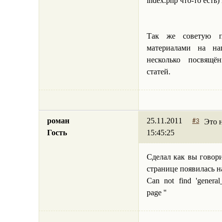
index.php что-то есть
Так же советую п
материалами на на
несколько посвящ
статей.
роман
25.11.2011
Это 
#3
Гость
15:45:25
Cделал как вы говори
странице появилась н
Can not find 'general
page ''