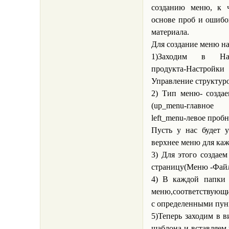
созданию меню, к 
основе проб и ошибо
материала.
Для создание меню н
1)Заходим в Наст
продукта-Настр
Управление структур
2) Тип меню- созда
(up_menu-главно
left_menu-левое проб
Пусть у нас будет 
верхнее меню для ка
3) Для этого создае
страницу(Меню -Файл
4) В каждой папки 
меню,соответствующ
с определенными пун
5)Теперь заходим в 
шаблона и вставляем