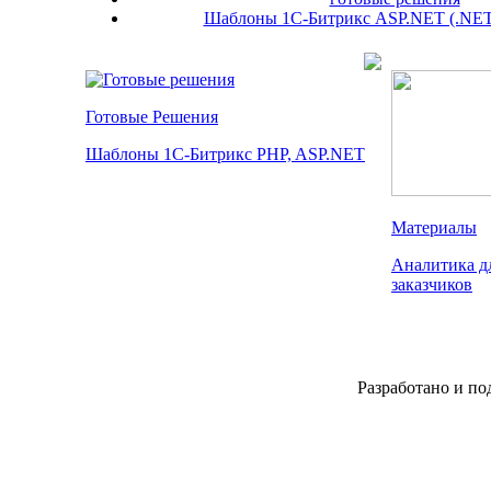
Шаблоны 1С-Битрикс ASP.NET (.NET
Готовые Решения
Шаблоны 1С-Битрикс PHP, ASP.NET
Материалы
Аналитика дл
заказчиков
Разработано и по