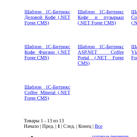
Шаблон 1С-Битрикс
Шаблон 1С-Битрикс
Ша
Деловой Кофе (.NET
Кофе и пузырьки
С
Forge CMS)
(.NET Forge CMS)
(.
Шаблон 1С-Битрикс
Шаблон 1С-Битрикс
Ша
Кофе Фанзин (.NET
ASP.NET Coffee
Vl
Forge CMS)
Portal (.NET Forge
Fo
CMS)
Шаблон 1С-Битрикс
Coffee Mineral (.NET
Forge CMS)
Товары 1 - 13 из 13
Начало | Пред. |
1
| След. | Конец
|
Все
готовые решения