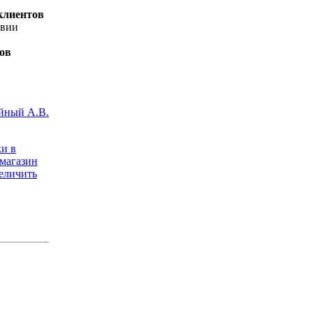
клиентов
овии
ов
йный А.В.
и в
-магазин
еличить