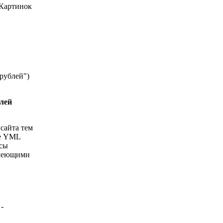
.Картинок
рублей")
улей
сайта тем
те YML
ссы
имеющими
-