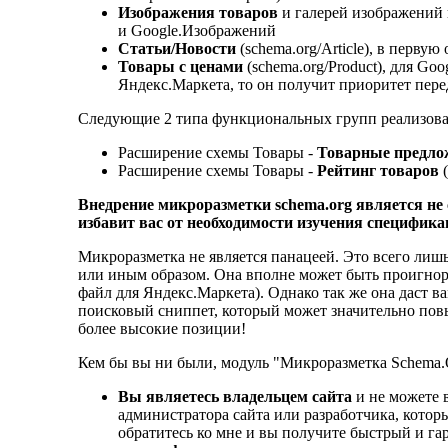
Изображения товаров
и галерей изображений в
и Google.Изображений
Статьи/Новости
(schema.org/Article), в первую
Товары с ценами
(schema.org/Product), для Go
Яндекс.Маркета, то он получит приоритет пере
Следующие 2 типа функциональных групп реализован
Расширение схемы Товары -
Товарные предло
Расширение схемы Товары -
Рейтинг товаров
(
Внедрение микроразметки schema.org является не 
избавит вас от необходимости изучения специфика
Микроразметка не является панацеей. Это всего лиш
или иным образом. Она вполне может быть проигнор
файл для Яндекс.Маркета). Однако так же она даст
поисковый сниппет, который может значительно пов
более высокие позиции!
Кем бы вы ни были, модуль "Микроразметка Schema.
Вы являетесь владельцем сайта
и не можете 
администратора сайта или разработчика, которы
обратитесь ко мне и вы получите быстрый и га