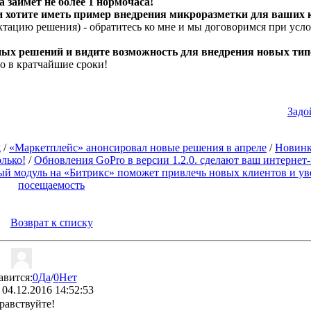
 займёт не более 1 нормочаса!
и хотите иметь пример внедрения микроразметки для ваших 
ектацию решения) - обратитесь ко мне и мы договоримся при усл
ных решений и видите возможность для внедрения новых тип
о в кратчайшие сроки!
Задо
g
/
«Маркетплейс» анонсировал новые решения в апреле
/
Новинк
лько!
/
Обновления GoPro в версии 1.2.0. сделают ваш интернет
ый модуль на «Битрикс» поможет привлечь новых клиентов и ув
посещаемость
Возврат к списку
авится:
0
Да
/
0
Нет
04.12.2016 14:52:53
равствуйте!