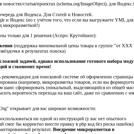
 новостях/статья/проектах (schema.org/ImageObject), для Яндекс
 очередь для Яндекса. Для Статей и Новостей.
ogle и Яндекс (но с учётом того, что если вы выгружаете YML для
д микроразметкой!)
ы только для 1 решения (Аспро: Крутойшоп):
жения
(поддержка минимальной цены товара в группе "от ХХХ 
звёздочки в результатах поиска)
сложной задачей, однако использование готового набора мод
ций и сэкономит время!
ь рекомендация для поисковой системе об оформлении страницы 
ирована (например, микроразметка товаров, если вы формируе
 вам шанс сформировать уникальный, выделяющийся из общей ма
ысить вероятность перехода на ваш сайт, даже по сравнению с 
Org" открывает для вас широкие возможности:
воспользоваться ни одной из инструкций (у вас нет опытного
й смог бы корректно внести правку в php код без риска ошибок) 
рантированный результат.
Внедрение микроразметки в