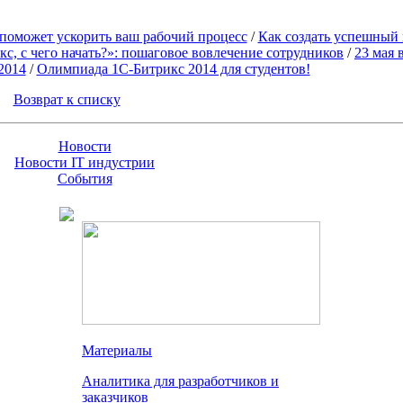
 поможет ускорить ваш рабочий процесс
/
Как создать успешный 
с, с чего начать?»: пошаговое вовлечение сотрудников
/
23 мая 
 2014
/
Олимпиада 1С-Битрикс 2014 для студентов!
Возврат к списку
Новости
Новости IT индустрии
События
Материалы
Аналитика для разработчиков и
заказчиков