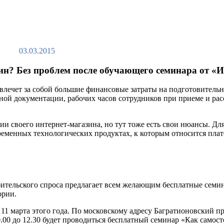
03.03.2015
ин? Без проблем после обучающего семинара от «И
 влечет за собой большие финансовые затраты на подготовительн
ой документации, рабочих часов сотрудников при приеме и рас
и своего интернет-магазина, но тут тоже есть свои нюансы. Дл
ременных технологических продуктах, к которым относится пла
бительского спроса предлагает всем желающим бесплатные семи
ории.
11 марта этого года. По московскому адресу Багратионовский пр
0.00 до 12.30 будет проводиться бесплатный семинар «Как самос