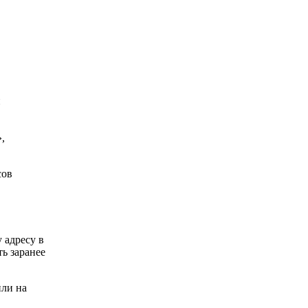
и
,
сов
 адресу в
ть заранее
или на