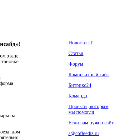
Новости IT
нсайд»!
Статьи
ом этапе.
становке
Форум
Композитный сайт
я
тформа
Битрикс24
Команда
Проекты, которым
мы помогли
нары на
Если вам нужен сайт
оезд, дом
a@coffeediz.ru
тоятельно