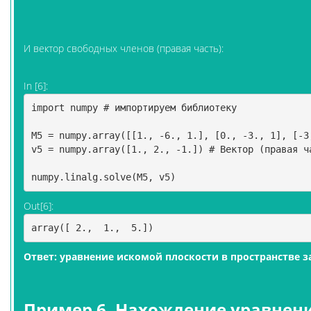
И вектор свободных членов (правая часть):
In [6]:
import
numpy
# импортируем библиотеку 
M5
=
numpy
.
array
([[
1.
,
-
6.
,
1.
],
[
0.
,
-
3.
,
1
],
[
-
3
v5
=
numpy
.
array
([
1.
,
2.
,
-
1.
])
# Вектор (правая ч
numpy
.
linalg
.
solve
(
M5
,
v5
)
Out[6]:
array([ 2.,  1.,  5.])
Ответ: уравнение искомой плоскости в пространстве 
Пример 6. Нахождение уравнени