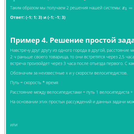
Таким образом мы получаем 2 решения нашей системы:
=
x
1
=
−
1
x
1
Ответ: (-1; 1; 3) и (-1; -1; 3)
Пример 4. Решение простой за
Навстречу друг другу из одного города в другой, расстояние 
2 ч раньше своего товарища, то они встретятся через 2,5 час
встреча произойдет через 3 часа после отъезда первого. С к
Обозначим за неизвестные x и y скорости велосипедистов.
Путь = скорость * время
Расстояние между велосипедистами = путь 1 велосипедиста +
На основании этих простых рассуждений и данных задачи мож
или