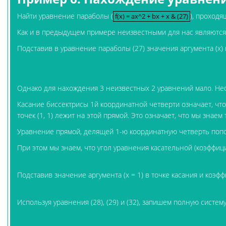
Найти уравнение параболы (
), проходя
f(x) = ax^2 + bx + x & (27)
f(x) = ax^2 + bx + x & (27)
Как и в предыдущем примере неизвестными для нас являются 
Подставив в уравнение параболы (27) значения аргумента (x) и
Однако для нахождения 3 неизвестных 2 уравнений мало. Не
Касание биссектрисы 1й координатной четверти означает, чт
точек (1, 1) лежит на этой прямой. Это означает, что мы знаем 
Уравнение прямой, делящей 1-ю координатную четверть попо
При этом мы знаем, что угол уравнения касательной (коэффици
Подставив значение аргумента (x = 1) в точке касания и коэффи
Используя уравнения (28), (29) и (32), запишем полную систе