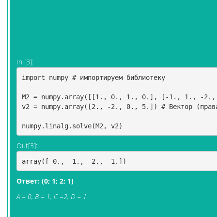
In [3]:
import
numpy
# импортируем библиотеку 
M2
=
numpy
.
array
([[
1.
,
0.
,
1.
,
0.
],
[
-
1.
,
1.
,
-
2.
,
v2
=
numpy
.
array
([
2.
,
-
2.
,
0.
,
5.
])
# Вектор (прав
numpy
.
linalg
.
solve
(
M2
,
v2
)
Out[3]:
array([ 0.,  1.,  2.,  1.])
Ответ: (0; 1; 2; 1)
A = 0, B = 1, C =2, D = 1