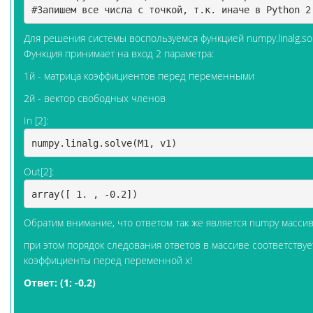
#Запишем все числа с точкой, т.к. иначе в Python 2
Для решения системы воспользуемся функцией numpy.linalg.so
Функция принимает на вход 2 параметра:
1й - матрица коэффициентов перед переменными
2й - вектор свободных членов
In [2]:
numpy
.
linalg
.
solve
(
M1
,
v1
)
Out[2]:
array([ 1. , -0.2])
Обратим внимание, что ответом так же является numpy массив
при этом порядок следования ответов в массиве соответствует 
коэффициенты перед переменной х!
Ответ: (1; -0,2)