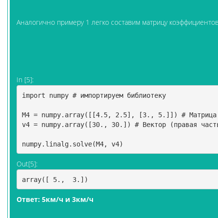
Аналогично примеру 1 легко составим матрицу коэффициентов
In [5]:
import
numpy
# импортируем библиотеку 
M4
=
numpy
.
array
([[
4.5
,
2.5
],
[
3.
,
5.
]])
# Матрица
v4
=
numpy
.
array
([
30.
,
30.
])
# Вектор (правая част
numpy
.
linalg
.
solve
(
M4
,
v4
)
Out[5]:
array([ 5.,  3.])
Ответ: 5км/ч и 3км/ч