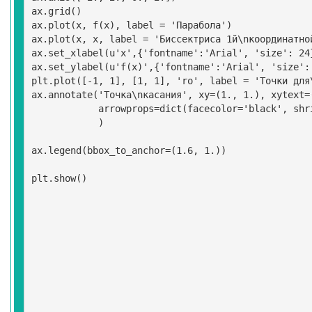
ax
.
grid
()
ax
.
plot
(
x
,
f
(
x
),
label
=
'Парабола'
)
ax
.
plot
(
x
,
x
,
label
=
'Биссектриса 1й
\n
координатно
ax
.
set_xlabel
(
u'x'
,{
'fontname'
:
'Arial'
,
'size'
:
24
ax
.
set_ylabel
(
u'f(x)'
,{
'fontname'
:
'Arial'
,
'size'
:
plt
.
plot
([
-
1
,
1
],
[
1
,
1
],
'ro'
,
label
=
'Точки для
ax
.
annotate
(
'Точка
\n
касания'
,
xy
=
(
1.
,
1.
),
xytext
=
arrowprops
=
dict
(
facecolor
=
'black'
,
shr
)
ax
.
legend
(
bbox_to_anchor
=
(
1.6
,
1.
))
plt
.
show
()