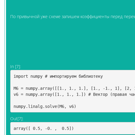
По привычной уже схеме запишем коэффициенты перед перемен
In [7]:
import
numpy
# импортируем библиотеку 
M6
=
numpy
.
array
([[
1.
,
1.
,
1.
],
[
1.
,
-
1.
,
1
],
[
2
,
v6
=
numpy
.
array
([
1.
,
1.
,
1.
])
# Вектор (правая ча
numpy
.
linalg
.
solve
(
M6
,
v6
)
Out[7]:
array([ 0.5, -0. ,  0.5])