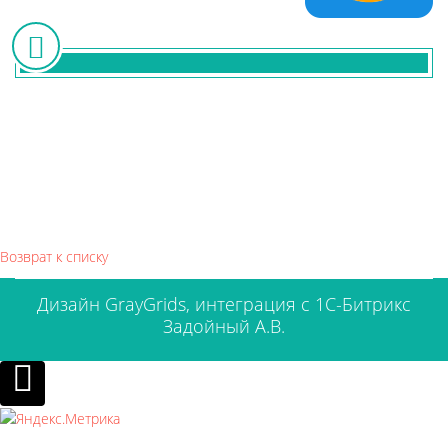
Возврат к списку
Дизайн
GrayGrids
, интеграция с 1С-Битрикс
Задойный А.В.