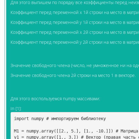
Для этого выпишем по порядку все коэффициенты перед неиз
Коэффициент перед переменной х 1й строки на место в матрице
Коэффициент перед переменной y 1й строки на место в матрице
Коэффициент перед переменной х 2й строки на место в матрице
Коэффициент перед переменной y 2й строки на место в матрице
Значение свободного члена (число, не умноженное ни на одну
Значение свободного члена 2й строки на место 1 в векторе.
Для этого воспользуемся numpy массивами:
In [1]:
import
numpy
# импортируем библиотеку 
M1
=
numpy
.
array
([[
2.
,
5.
],
[
1.
,
-
10.
]])
# Матрица
v1
=
numpy
.
array
([
1.
,
3.
])
# Вектор (правая часть 