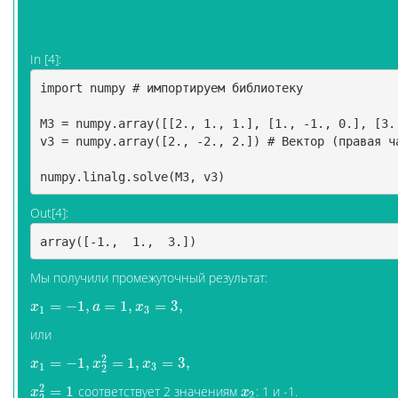
In [4]:
import
numpy
# импортируем библиотеку 
M3
=
numpy
.
array
([[
2.
,
1.
,
1.
],
[
1.
,
-
1.
,
0.
],
[
3.
v3
=
numpy
.
array
([
2.
,
-
2.
,
2.
])
# Вектор (правая ч
numpy
.
linalg
.
solve
(
M3
,
v3
)
Out[4]:
array([-1.,  1.,  3.])
Мы получили промежуточный результат:
=
−
1
,
=
1
,
=
3
,
x
1
=
−
1
,
a
=
1
,
x
3
=
3
,
x
a
x
1
3
или
2
=
−
1
,
=
1
,
=
3
,
x
1
=
−
1
,
x
2
2
=
1
,
x
3
=
3
,
x
x
x
1
3
2
2
=
1
соответствует 2 значениям
: 1 и -1.
x
2
2
=
1
x
2
x
x
2
2