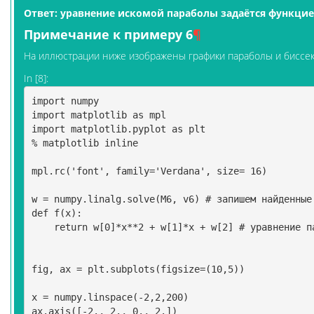
Ответ: уравнение искомой параболы задаётся функци
Примечание к примеру 6
¶
На иллюстрации ниже изображены графики параболы и биссектри
In [8]:
import
numpy
import
matplotlib
as
mpl
import
matplotlib.pyplot
as
plt
%
matplotlib
inline
mpl
.
rc
(
'font'
,
family
=
'Verdana'
,
size
=
16
)
w
=
numpy
.
linalg
.
solve
(
M6
,
v6
)
# запишем найденные
def
f
(
x
):
return
w
[
0
]
*
x
**
2
+
w
[
1
]
*
x
+
w
[
2
]
# уравнение п
fig
,
ax
=
plt
.
subplots
(
figsize
=
(
10
,
5
))
x
=
numpy
.
linspace
(
-
2
,
2
,
200
)
ax
.
axis
([
-
2.
,
2.
,
0.
,
2.
])