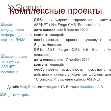
Комплексные проекты
CMS:
1С-Битрикс Управление Сайтом
ASP.NET (.Net Forge CMS "Professional")
дата основания:
5 апреля 2010
контент:
копирайт
особенности:
проект участвует в
Яндекс.Новостях
CMS:
.NET Forge CMS CE (Community
редакция)
дата основания:
17 ноября 2011
контент:
копирайт
особенности:
возможность посмотреть в
действии и скачать уникальные шаблоны для
1С-Битрикс Управление сайтом ASP.NET
Дизайн
GrayGrids
, интеграция с 1С-Битрикс
Задойный А.В.