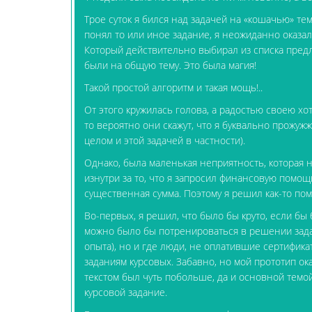
Трое суток я бился над задачей на «кошачью» те
понял то или иное задание, я неожиданно оказал
Который действительно выбирал из списка пред
были на общую тему. Это была магия!
Такой простой алгоритм и такая мощь!..
От этого кружилась голова, а радостью своею хо
то вероятно они скажут, что я буквально прожу
целом и этой задачей в частности).
Однако, была маленькая неприятность, которая 
изнутри за то, что я запросил финансовую помощь
существенная сумма. Поэтому я решил как-то по
Во-первых, я решил, что было бы круто, если бы 
можно было бы потренироваться в решении задач
опыта), но и где люди, не оплатившие сертифика
заданиям курсовых. Забавно, но мой прототип ока
текстом был чуть побольше, да и основной темой
курсовой задание.