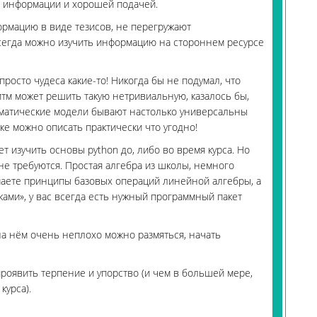
й информации и хорошей подачей.
рмацию в виде тезисов, не перегружают
сегда можно изучить информацию на стороннем ресурсе
росто чудеса какие-то! Никогда бы не подумал, что
тм может решить такую нетривиальную, казалось бы,
тематические модели бывают настолько универсальны
ке можно описать практически что угодно!
ет изучить основы python до, либо во время курса. Но
не требуются. Простая алгебра из школы, немного
маете принципы базовых операций линейной алгебры, а
ами», у вас всегда есть нужный программный пакет
на нём очень неплохо можно размяться, начать
проявить терпение и упорство (и чем в большей мере,
курса).