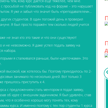
помочь тем, кому курс даётся ещё тяжелее, чем мне.
 с просьбой не публиковать код на форуме – это нарушает
ытом. Я уже и забыл что значит быть «преподавателем»…
П
 других студентов. В один погожий день я проверил
ануне. Я был просто поражён тем сколько людей учится
даже не знал кто это такие и что они существуют!
П
о и не невозможно. Я даже успел подать заявку на
я набора.
которыми я сталкивался раньше, были «цветочками». Это
.
кой высокой, как хотелось бы. Поэтому приходилось по 2-
урсовых занимало по несколько дней. Вот только 3
аже пришлось приступить к 4.
урса с предложением стать ментором я подал заявку,
казав об идее с внешним задачником. Я был удивлён, став
м, что я особенно хорошо могу понять тех, кому
аммы курса. И именно поэтому с тех пор студенты 1 курса