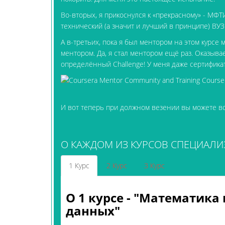
Во-вторых, я прикоснулся к «прекрасному» - МФТИ
технический (а значит и лучший в принципе) ВУЗ
А в-третьих, пока я был ментором на этом курс
ментором. Да, я стал ментором ещё раз. Оказыва
определённый Challenge! У меня даже сертификат 
И вот теперь при должном везении вы можете вс
О КАЖДОМ ИЗ КУРСОВ СПЕЦИАЛИ
1 Курс
2 Курс
3 Курс
О 1 курсе - "Математика
данных"