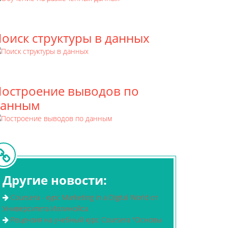
оиск структуры в данных
остроение выводов по
данным
Другие новости:
Coursera - курс Marketing in a Digital World от
Университета Иллинойса
Рецензия на учебный курс Coursera "Основы