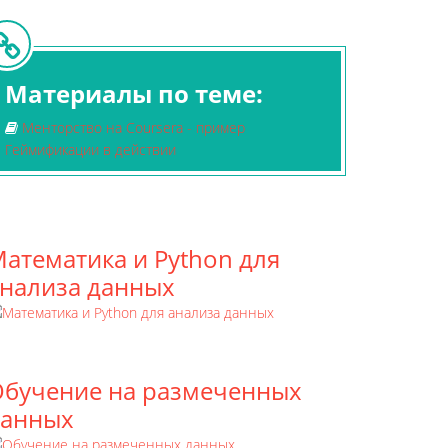
Материалы по теме:
Менторство на Coursera - пример
Геймификации в действии
атематика и Python для
нализа данных
бучение на размеченных
данных