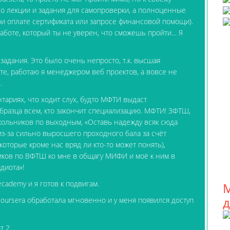
о лекции и задания для самопроверки, а полноценные
ри оплате сертификата или запросе финансовой помощи).
работе, который ты не уверен, что сможешь пройти… Я
задания. Это было очень непросто, т.к. высшая
те, работаю я менеджером веб проектов, а вовсе не
.
тариях, что ходит слух, будто МФТИ выдаст
бразца всем, кто закончит специализацию. МФТИ! ЗФТШ,
кольников по выходным, «Оставь надежду всяк сюда
из-за сильно выросшего проходного бала за счёт
торые кроме нас вряд ли кто-то может понять),
ков по ВФТШ ко мне в общагу МИФИ и моё к ним в
диота»!
cademy и я готов к подвигам.
М
ursera обработала мгновенно и у меня появился доступ
т 2…