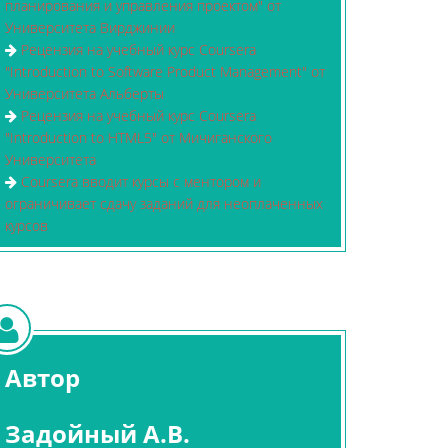
планирования и управления проектом" от
Университета Вирджинии
Рецензия на учебный курс Coursera
"Introduction to Software Product Management" от
Университета Альберты
Рецензия на учебный курс Coursera
"Introduction to HTML5" от Мичиганского
Университета
Coursera вводит курсы с ментором и
ограничивает сдачу заданий для неоплаченных
курсов
Автор
Задойный А.В.