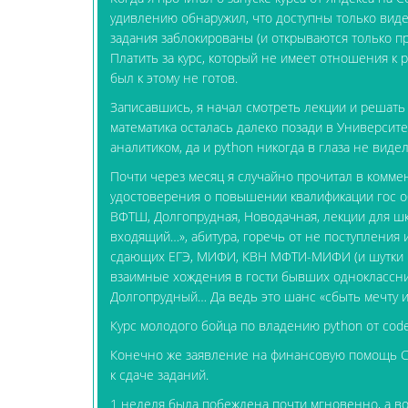
удивлению обнаружил, что доступны только виде
задания заблокированы (и открываются только п
Платить за курс, который не имеет отношения к 
был к этому не готов.
Записавшись, я начал смотреть лекции и решать 
математика осталась далеко позади в Университе
аналитиком, да и python никогда в глаза не видел
Почти через месяц я случайно прочитал в коммен
удостоверения о повышении квалификации гос о
ВФТШ, Долгопрудная, Новодачная, лекции для ш
входящий…», абитура, горечь от не поступления 
сдающих ЕГЭ, МИФИ, КВН МФТИ-МИФИ (и шутки ко
взаимные хождения в гости бывших одноклассни
Долгопрудный… Да ведь это шанс «сбыть мечту и
Курс молодого бойца по владению python от code
Конечно же заявление на финансовую помощь Co
к сдаче заданий.
1 неделя была побеждена почти мгновенно, а во