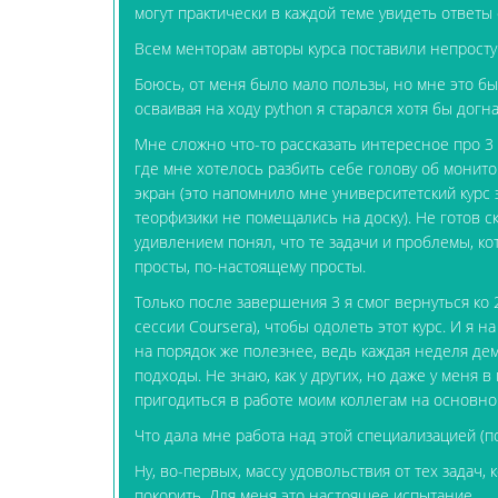
могут практически в каждой теме увидеть ответы
Всем менторам авторы курса поставили непростую
Боюсь, от меня было мало пользы, но мне это бы
осваивая на ходу python я старался хотя бы догна
Мне сложно что-то рассказать интересное про 3 
где мне хотелось разбить себе голову об монито
экран (это напомнило мне университетский курс
теорфизики не помещались на доску). Не готов ска
удивлением понял, что те задачи и проблемы, ко
просты, по-настоящему просты.
Только после завершения 3 я смог вернуться ко 
сессии Coursera), чтобы одолеть этот курс. И я н
на порядок же полезнее, ведь каждая неделя де
подходы. Не знаю, как у других, но даже у меня 
пригодиться в работе моим коллегам на основно
Что дала мне работа над этой специализацией (
Ну, во-первых, массу удовольствия от тех задач,
покорить. Для меня это настоящее испытание.