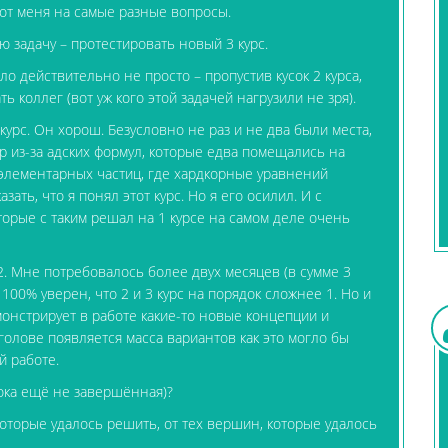
 от меня на самые разные вопросы.
 задачу – протестировать новый 3 курс.
ло действительно не просто – пропустив кусок 2 курса,
ть коллег (вот уж кого этой задачей нагрузили не зря).
курс. Он хорош. Безусловно не раз и не два были места,
р из-за адских формул, которые едва помещались на
 элементарных частиц, где хардкорные уравнений
зать, что я понял этот курс. Но я его осилил. И с
торые с таким решал на 1 курсе на самом деле очень
2. Мне потребовалось более двух месяцев (в сумме 3
а 100% уверен, что 2 и 3 курс на порядок сложнее 1. Но и
монстрирует в работе какие-то новые концепции и
в голове появляется масса вариантов как это могло бы
й работе.
пока ещё не завершённая)?
 которые удалось решить, от тех вершин, которые удалось