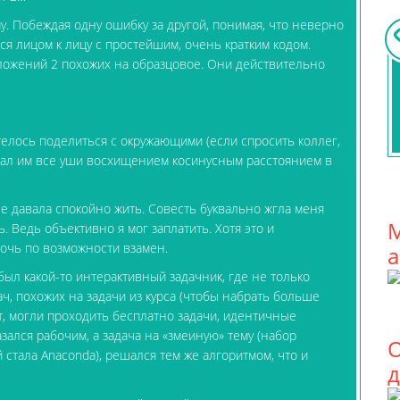
му. Побеждая одну ошибку за другой, понимая, что неверно
ся лицом к лицу с простейшим, очень кратким кодом.
ложений 2 похожих на образцовое. Они действительно
телось поделиться с окружающими (если спросить коллег,
жжал им все уши восхищением косинусным расстоянием в
не давала спокойно жить. Совесть буквально жгла меня
М
. Ведь объективно я мог заплатить. Хотя это и
мочь по возможности взамен.
а
был какой-то интерактивный задачник, где не только
, похожих на задачи из курса (чтобы набрать больше
т, могли проходить бесплатно задачи, идентичные
зался рабочим, а задача на «змеиную» тему (набор
О
 стала Anaconda), решался тем же алгоритмом, что и