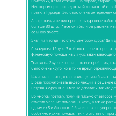
Во-вторых, я стал отвечать на форуме, стараясь 
Некоторым пришлось дать мой контактный e-mail
правила Курсеры. Это было очень интересным оп
А в-третьих, я решил проверять курсовые работы
больше 80 штук. И все они были отправлены нак
со мною вместе…
Знал ли я тогда, что стану ментором курса? Да я 
Я завершил 1й курс. Это было не очень просто, н
финансовую помощь на 2й курс заканчивающегос
Только на 2 курсе я понял, что все проблемы, с 
было очень круто, но в то же время отрезвляюще
Как я писал выше, я квалификация моя была не та
3 раза просматривать видео-лекции, а решение к
неделя 3 курса мне никак не давалась, так что д
Во многом поэтому, получив письмо от авторов к
отметив желание помогать 1 курсу, а так же расс
одним из 5 избранных. Я был и остаюсь уверенны
особенно нужна помощь, тех кто отстаёт от прогр