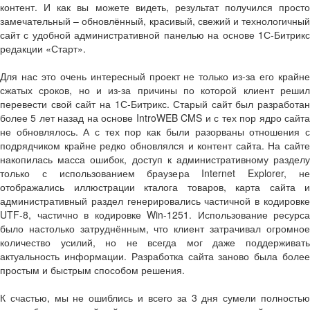
контент. И как вы можете видеть, результат получился просто
замечательный – обновлённый, красивый, свежий и технологичный
сайт с удобной административной панелью на основе 1С-Битрикс
редакции «Старт».
Для нас это очень интересный проект не только из-за его крайне
сжатых сроков, но и из-за причины по которой клиент решил
перевести свой сайт на 1С-Битрикс. Старый сайт был разработан
более 5 лет назад на основе IntroWEB CMS и с тех пор ядро сайта
не обновлялось. А с тех пор как были разорваны отношения с
подрядчиком крайне редко обновлялся и контент сайта. На сайте
накопилась масса ошибок, доступ к административному разделу
только с использованием браузера Internet Explorer, не
отображались иллюстрации кталога товаров, карта сайта и
административный раздел генерировались частичной в кодировке
UTF-8, частично в кодировке Win-1251. Использование ресурса
было настолько затруднённым, что клиент затрачивал огромное
количество усилий, но не всегда мог даже поддерживать
актуальность информации. Разработка сайта заново была более
простым и быстрым способом решения.
К счастью, мы не ошиблись и всего за 3 дня сумели полностью